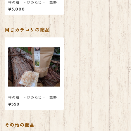
檜の種 ～ひのたね～ 高野
山のヒノキ 薪セット
¥3,000
同じカテゴリの商品
檜の種 ～ひのたね～ 高野
の木から生まれた自然に優し
¥550
い着火剤
その他の商品