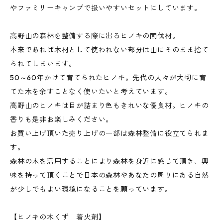
やファミリーキャンプで扱いやすいセットにしています。
高野山の森林を整備する際に出るヒノキの間伐材。
本来であれば木材として使われない部分は山にそのまま捨て
られてしまいます。
50～60年かけて育てられたヒノキ。先代の人々が大切に育
てた木を余すことなく使いたいと考えています。
高野山のヒノキは目が詰まり色もきれいな優良材。ヒノキの
香りも是非お楽しみください。
お買い上げ頂いた売り上げの一部は森林整備に役立てられま
す。
森林の木を活用することにより森林を身近に感じて頂き、興
味を持って頂くことで日本の森林やあなたの周りにある自然
が少しでもよい環境になることを願っています。
【ヒノキの木くず 着火剤】