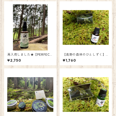
再入荷しました★【PERFECT
【高野の森林のひとしずく】
POTION × 高野山寺領森
スギ（枝葉）精油（アロマオ
¥2,750
¥1,760
林組合】高野の森 ルームミ
イル）
スト