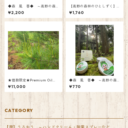
◆森 風 香◆ ～高野の森
【高野の森林のひとしずく】
の香りハンドクリーム～ 【3
ヒノキ（樹木）精油（アロマ
¥2,200
¥1,760
5ｇ】
オイル）
★個数限定★Premium Oil
◆森 風 香◆ ～高野の森
【高野の森林のひとしずく】
の香りハンドクリーム～ 【10
¥11,000
¥770
アカマツ精油香り比べセット
ｇ】／限定Pりくぼくちゃん
CATEGORY
【潤】うるおう ～ハンドクリーム・除菌スプレーなど