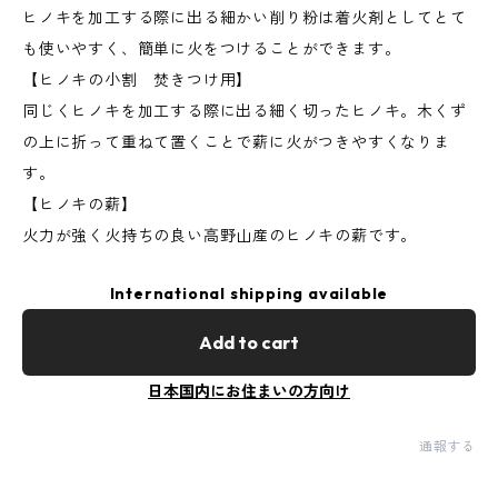
ヒノキを加工する際に出る細かい削り粉は着火剤としてとて
も使いやすく、簡単に火をつけることができます。
【ヒノキの小割 焚きつけ用】
同じくヒノキを加工する際に出る細く切ったヒノキ。木くず
の上に折って重ねて置くことで薪に火がつきやすくなりま
す。
【ヒノキの薪】
火力が強く火持ちの良い高野山産のヒノキの薪です。
International shipping available
Add to cart
日本国内にお住まいの方向け
通報する