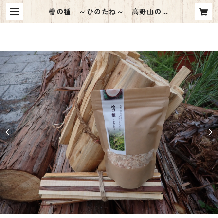
檜の種 ～ひのたね～ 高野山のヒ
ノキ 薪セット | forestkoya